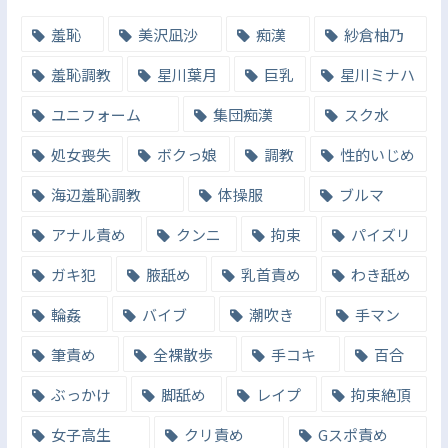
羞恥
美沢凪沙
痴漢
紗倉柚乃
羞恥調教
星川葉月
巨乳
星川ミナハ
ユニフォーム
集団痴漢
スク水
処女喪失
ボクっ娘
調教
性的いじめ
海辺羞恥調教
体操服
ブルマ
アナル責め
クンニ
拘束
パイズリ
ガキ犯
腋舐め
乳首責め
わき舐め
輪姦
バイブ
潮吹き
手マン
筆責め
全裸散歩
手コキ
百合
ぶっかけ
脚舐め
レイプ
拘束絶頂
女子高生
クリ責め
Gスポ責め