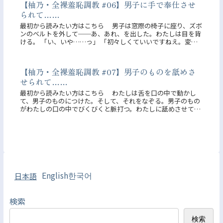
【柚乃・全裸羞恥調教 #06】男子に手で奉仕させ
られて……
最初から読みたい方はこちら 男子は窓際の椅子に座り、ズボ
ンのベルトを外して──あ、あれ、を出した。わたしは目を背
ける。 「い、いや……っ」 「初々しくていいですねえ。変態
なのにチンコは見慣れてないんですか？」 男の人のものを見
るのは初め...
【柚乃・全裸羞恥調教 #07】男子のものを舐めさ
せられて……
最初から読みたい方はこちら わたしは舌を口の中で動かし
て、男子のものにつけた。そして、それをなぞる。男子のもの
がわたしの口の中でびくびくと脈打つ。わたしに舐めさせて、
気持ちよくなってるのかもしれない。 わたしは動物のような
匂いとしょっぱ...
English
한국어
日本語
検索
検索