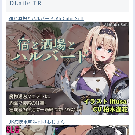
DLsite PR
宿と酒場とハルバード/AleCubicSoft
JK痴漢電車 種付けおじさん