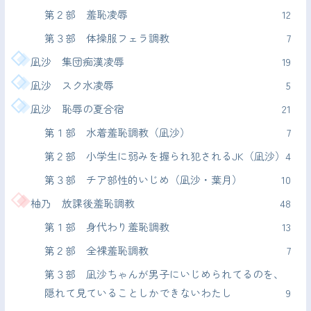
第２部 羞恥凌辱
12
第３部 体操服フェラ調教
7
凪沙 集団痴漢凌辱
19
凪沙 スク水凌辱
5
凪沙 恥辱の夏合宿
21
第１部 水着羞恥調教（凪沙）
7
第２部 小学生に弱みを握られ犯されるJK（凪沙）
4
第３部 チア部性的いじめ（凪沙・葉月）
10
柚乃 放課後羞恥調教
48
第１部 身代わり羞恥調教
13
第２部 全裸羞恥調教
7
第３部 凪沙ちゃんが男子にいじめられてるのを、
隠れて見ていることしかできないわたし
9