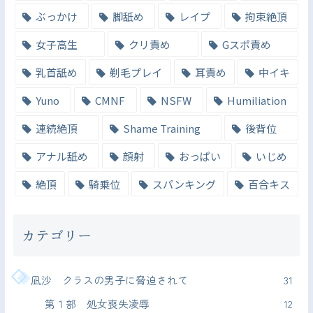
ぶっかけ
脚舐め
レイプ
拘束絶頂
女子高生
クリ責め
Gスポ責め
乳首舐め
剃毛プレイ
耳責め
中イキ
Yuno
CMNF
NSFW
Humiliation
連続絶頂
Shame Training
後背位
アナル舐め
顔射
おっぱい
いじめ
絶頂
騎乗位
スパンキング
百合キス
カテゴリー
凪沙 クラスの男子に脅迫されて
31
第１部 処女喪失凌辱
12