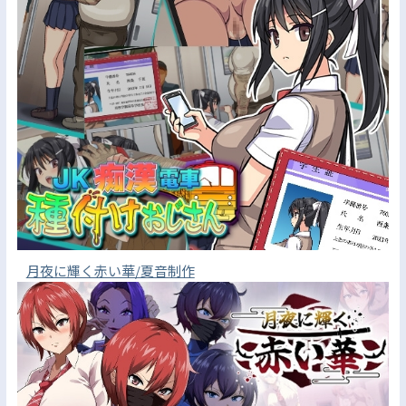
月夜に輝く赤い華/夏音制作