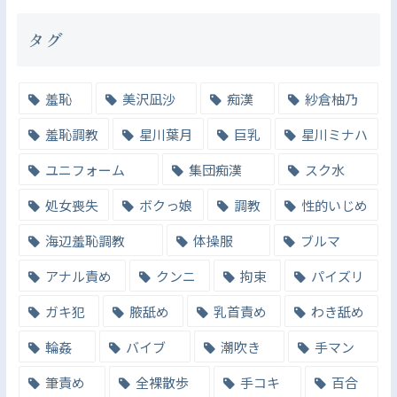
タグ
羞恥
美沢凪沙
痴漢
紗倉柚乃
羞恥調教
星川葉月
巨乳
星川ミナハ
ユニフォーム
集団痴漢
スク水
処女喪失
ボクっ娘
調教
性的いじめ
海辺羞恥調教
体操服
ブルマ
アナル責め
クンニ
拘束
パイズリ
ガキ犯
腋舐め
乳首責め
わき舐め
輪姦
バイブ
潮吹き
手マン
筆責め
全裸散歩
手コキ
百合