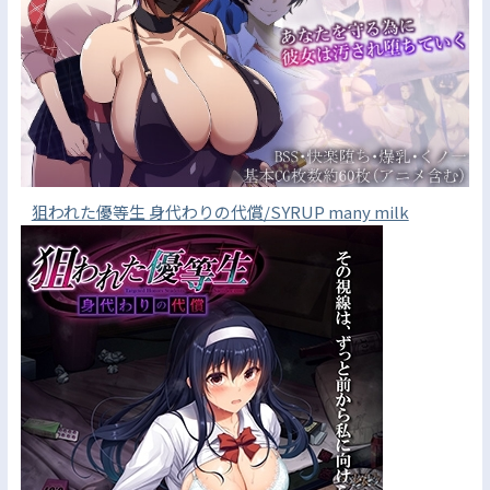
狙われた優等生 身代わりの代償/SYRUP many milk