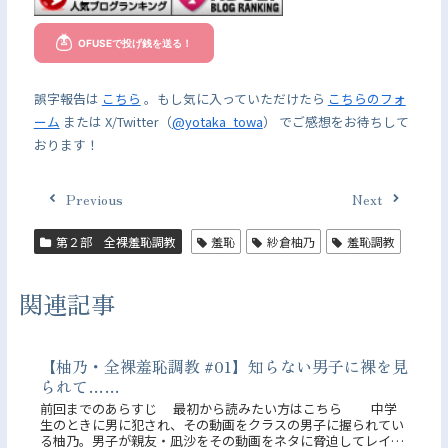
誤字報告は
こちら
。もし気に入っていただけたら
こちらのフォ
ーム
または X/Twitter（
@yotaka_towa
） でご感想をお待ちして
おります！
Previous
Next
第２部 全裸羞恥調教
羞恥
紗倉柚乃
羞恥調教
関連記事
【柚乃・全裸羞恥調教 #01】知らない男子に裸を見
られて……
前回までのあらすじ 最初から読みたい方はこちら 中学
生のときに男に犯され、その動画をクラスの男子に握られてい
る柚乃。男子が親友・凪沙をその動画をネタに脅迫してレイプ