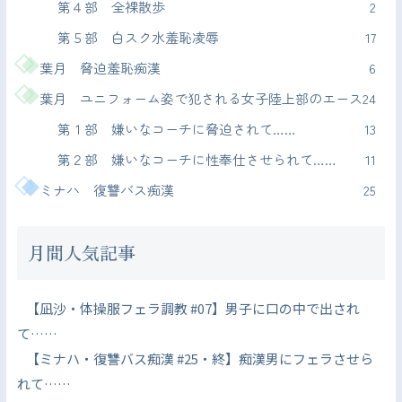
第４部 全裸散歩
2
第５部 白スク水羞恥凌辱
17
葉月 脅迫羞恥痴漢
6
葉月 ユニフォーム姿で犯される女子陸上部のエース
24
第１部 嫌いなコーチに脅迫されて……
13
第２部 嫌いなコーチに性奉仕させられて……
11
ミナハ 復讐バス痴漢
25
月間人気記事
【凪沙・体操服フェラ調教 #07】男子に口の中で出され
て……
【ミナハ・復讐バス痴漢 #25・終】痴漢男にフェラさせら
れて……