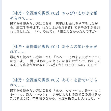
していると知り、彼女は放課後、クラスの男子を空き教室に呼
び出す。「自分...
【柚乃・全裸羞恥調教 #02】おっぱいとわきを舐
められて……
最初から読みたい方はこちら 男子はわたしを見下ろしなが
ら、胸に手を伸ばす。わたしはからだを背けて男子の手から逃
れようとした。 「や、やめて」 「聞こえなかったんですか？
動くな」 乱暴な口調で言われ、抵抗できなくなってしまう。
男子はわた...
【柚乃・全裸羞恥調教 #04】あそこの匂いをかが
れて……
最初から読みたい方はこちら 「へへ……そのまま広げといてく
ださいよ」 男子はわたしのあそこの前にかがんで、わたしの
あそこを鼻息がかかるくらい近くからのぞきこんだ。そして、
そこですんすんと鼻を鳴らした。 「いくら紗倉先輩でも、こっ
ちは結構匂...
【柚乃・全裸羞恥調教 #05】あそこを指でいじら
れて……
最初から読みたい方はこちら 「んっ、んぅ……っ、あ……っ！
ふ……っ、あん……っ！」 男子はわたしのあそこの液体をか
きだすように、中を触りながら、何度も指を出し入れした。入
り口や中の壁に男子の指がこすれると、口から声が漏れ出して
しまう。男...