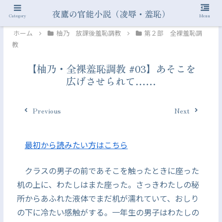
夜鷹の官能小説（凌辱・羞恥）
Category
Menu
ホーム
柚乃 放課後羞恥調教
第２部 全裸羞恥調
教
【柚乃・全裸羞恥調教 #03】あそこを
広げさせられて……
Previous
Next
最初から読みたい方はこちら
クラスの男子の前であそこを触ったときに座った
机の上に、わたしはまた座った。さっきわたしの秘
所からあふれた液体でまだ机が濡れていて、おしり
の下に冷たい感触がする。一年生の男子はわたしの